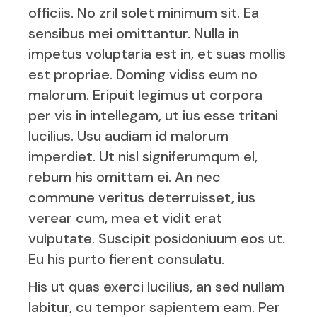
officiis. No zril solet minimum sit. Ea
sensibus mei omittantur. Nulla in
impetus voluptaria est in, et suas mollis
est propriae. Doming vidiss eum no
malorum. Eripuit legimus ut corpora
per vis in intellegam, ut ius esse tritani
lucilius. Usu audiam id malorum
imperdiet. Ut nisl signiferumqum el,
rebum his omittam ei. An nec
commune veritus deterruisset, ius
verear cum, mea et vidit erat
vulputate. Suscipit posidoniuum eos ut.
Eu his purto fierent consulatu.
His ut quas exerci lucilius, an sed nullam
labitur, cu tempor sapientem eam. Per