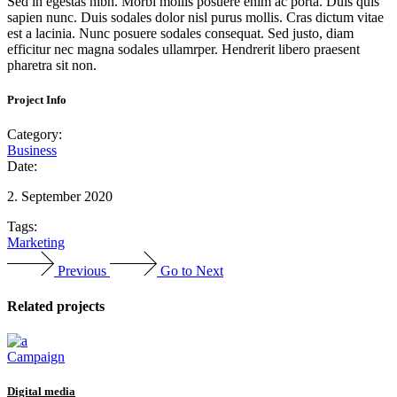
Sed in egestas nibh. Morbi mollis posuere enim ac porta. Duis quis
sapien nunc. Duis sodales dolor nisl purus mollis. Cras dictum vitae
est a lacinia. Nunc posuere sodales consequat. Sed justo, diam
efficitur nec magna sodales ullamrper. Hendrerit libero praesent
pharetra sit non.
Project Info
Category:
Business
Date:
2. September 2020
Tags:
Marketing
Previous
Go to Next
Related projects
Campaign
Digital media