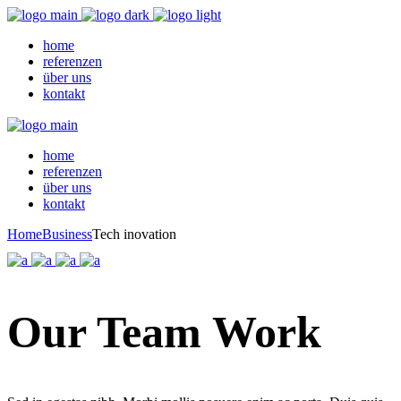
home
referenzen
über uns
kontakt
home
referenzen
über uns
kontakt
Home
Business
Tech inovation
Our Team Work