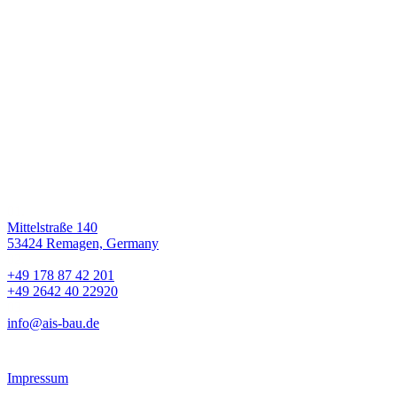
Wir tun,
was wir lieben
und wir lieben,
was wir tun.
Sie erreichen uns unter:
01.
Mittelstraße 140
53424 Remagen, Germany
02.
+49 178 87 42 201
+49 2642 40 22920
03.
info@ais-bau.de
Impressum